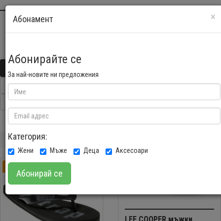
×
VSICHKIMARKOVIDREHI
.COM
Абонамент
Най-евтините маркови дрехи на едно място
Абонирайте се
Начало
Жени
Мъже
Деца
Аксесоари
За най-новите ни предложения
Търси
Категория:
Най-новите продукти
Жени
Мъже
Деца
Аксесоари
Намаление 56%
Намаление 24%
Абонирай се
LEE COOPER мъжки